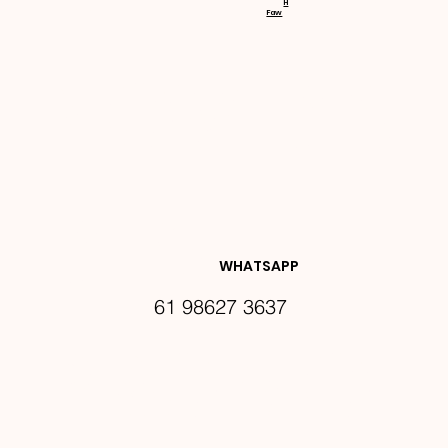
H
Faw
NOVIDA
DES E 
WHATSAPP
61 98627 3637
PROMO