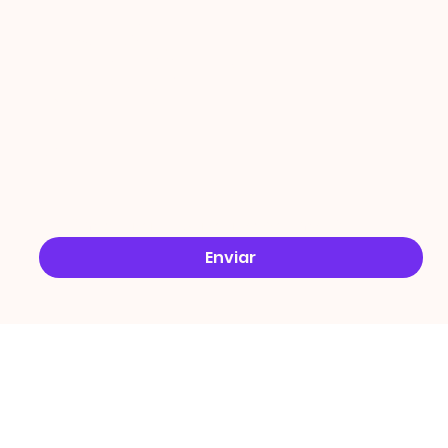
ÇÕES
Email
*
Sim, quero receber ofertas no e-mail.
*
Enviar