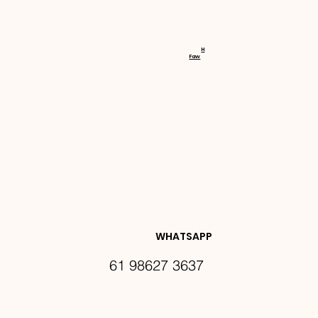
RECEBA 
H
Faw
NOVIDA
DES E 
WHATSAPP
61 98627 3637