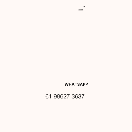
RECEBA 
H
Faw
NOVIDA
DES E 
WHATSAPP
61 98627 3637
PROMO