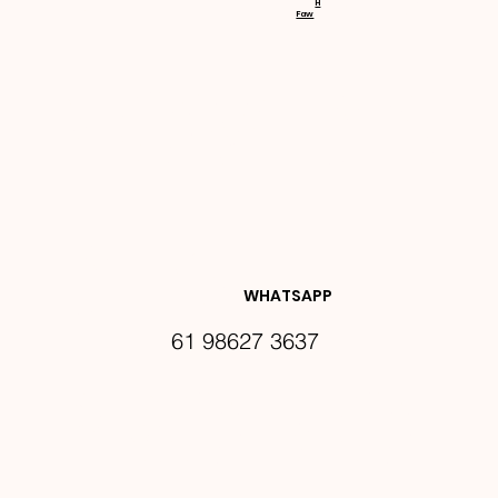
H
Faw
NOVIDA
DES E 
WHATSAPP
61 98627 3637
PROMO