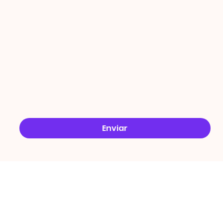
ÇÕES
Email
*
Sim, quero receber ofertas no e-mail.
*
Enviar