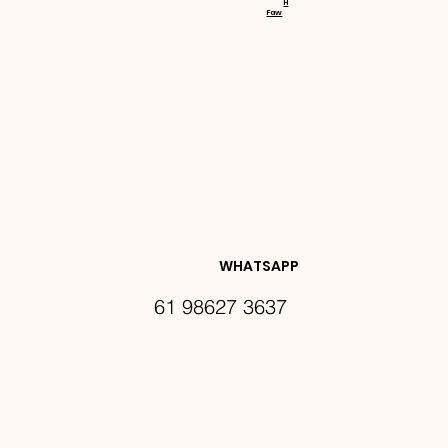
H
Faw
NOVIDA
DES E 
WHATSAPP
61 98627 3637
PROMO