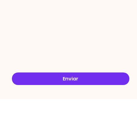
ÇÕES
Email
*
Sim, quero receber ofertas no e-mail.
*
Enviar