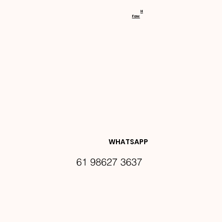
RECEBA 
H
Faw
NOVIDA
DES E 
WHATSAPP
61 98627 3637
PROMO