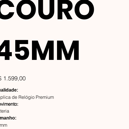
COURO
45MM
ço
$ 1.599,00
alidade:
plica de Relógio Premium
vimento:
teria
manho:
5mm