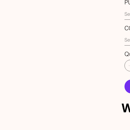
P
C
Q
W
ECEBA 