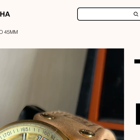
NHA
O 45MM