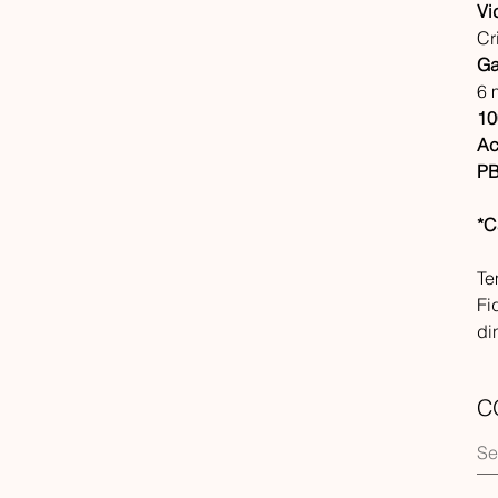
Vi
Cr
Ga
6 
10
Ac
PB
*C
Te
Fi
di
C