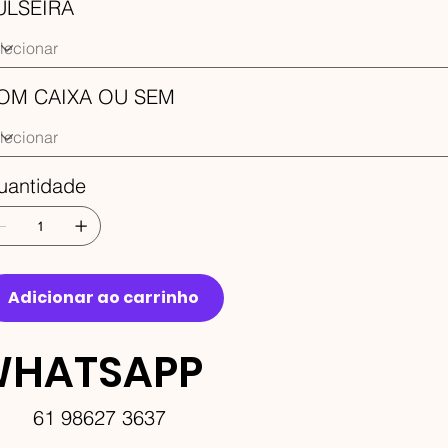
ULSEIRA
OM CAIXA OU SEM
uantidade
Adicionar ao carrinho
HATSAPP
61 98627 3637