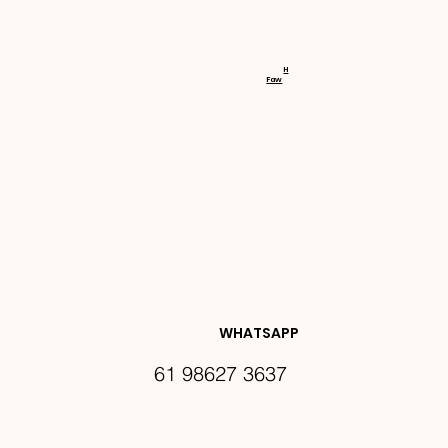
RECEBA 
H
Faw
NOVIDA
DES E 
WHATSAPP
61 98627 3637