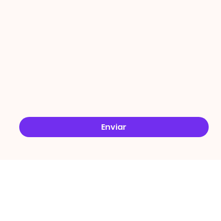
ÇÕES
Email
*
Sim, quero receber ofertas no e-mail.
*
Enviar