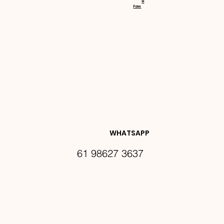
H
Faw
NOVIDA
DES E 
WHATSAPP
61 98627 3637
PROMO