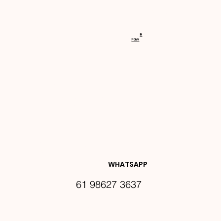
RECEBA 
H
Faw
NOVIDA
DES E 
WHATSAPP
61 98627 3637