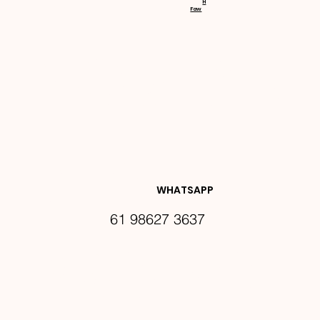
H
Faw
NOVIDA
DES E 
WHATSAPP
61 98627 3637
PROMO