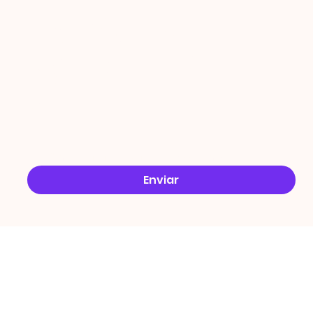
ÇÕES
Email
*
Sim, quero receber ofertas no e-mail.
*
Enviar