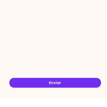
PROMO
ÇÕES
Email
*
Sim, quero receber ofertas no e-mail.
*
Enviar