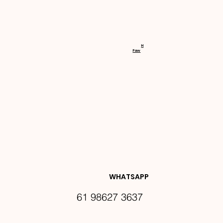
RECEBA 
H
Faw
NOVIDA
DES E 
WHATSAPP
61 98627 3637