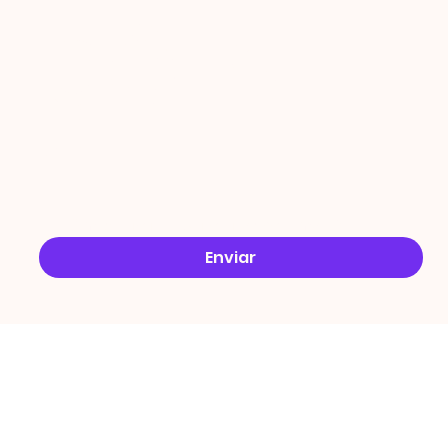
ÇÕES
Email
*
Sim, quero receber ofertas no e-mail.
*
Enviar