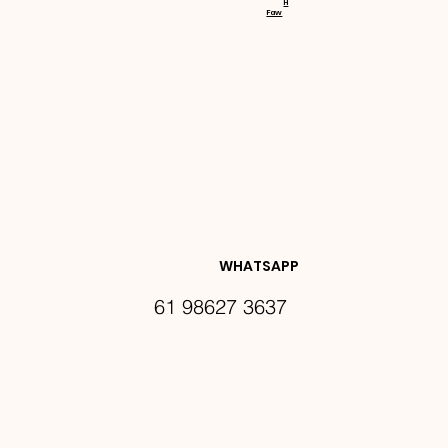
H
Faw
NOVIDA
DES E 
WHATSAPP
61 98627 3637
PROMO