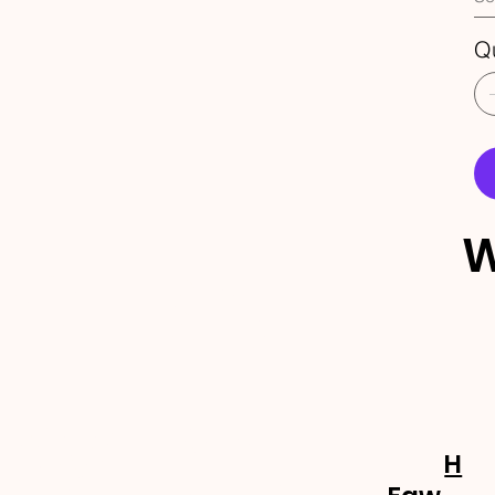
Q
W
ECEBA 
OVIDA
H