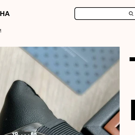
NHA
M