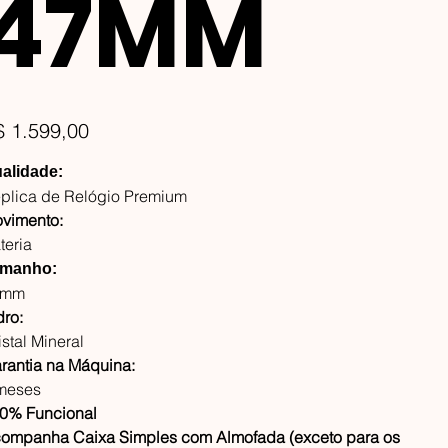
47MM
ço
$ 1.599,00
alidade:
plica de Relógio Premium
vimento:
teria
manho:
7mm
dro:
istal Mineral
rantia na Máquina:
meses
0% Funcional
ompanha Caixa Simples com Almofada (exceto para os