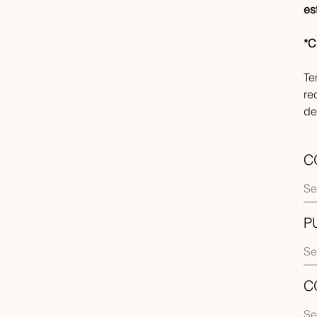
es
*C
Te
re
de
C
P
C