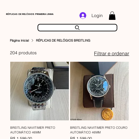
RÉPLICAS DE RELÓGIOS PRIMEIRA LINHA
Login
Página inicial
RÉPLICAS DE RELÓGIOS BREITLING
204 produtos
Filtrar e ordenar
BREITLING NAVITIMER PRETO
BREITLING NAVITIMER PRETO COURO
AUTOMÁTICO 46MM
AUTOMÁTICO 46MM
Preço
Preço
R$ 1.599,00
R$ 1.599,00