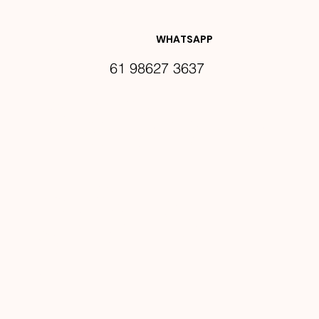
DES E 
WHATSAPP
61 98627 3637
PROMO
ÇÕES
Email
*