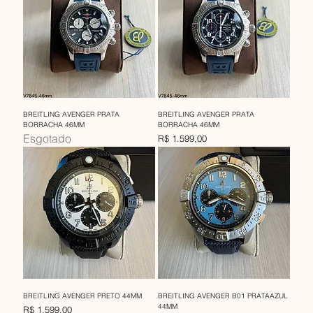
BREITLING AVENGER PRATA
BREITLING AVENGER PRATA
BORRACHA 46MM
BORRACHA 46MM
Esgotado
Preço
R$ 1.599,00
BREITLING AVENGER PRETO 44MM
BREITLING AVENGER B01 PRATAAZUL
44MM
Preço
R$ 1.599,00