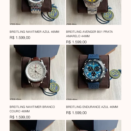
BREITLING NAVITIMER AZUL 46MM
BREITLING AVENGER B01 PRATA
AMARELO 44MM
Preço
R$ 1.599,00
Preço
R$ 1.599,00
BREITLING NAVITIMER BRANCO
BREITLING ENDURANCE AZUL 46MM
COURO 46MM
Preço
R$ 1.599,00
Preço
R$ 1.599,00