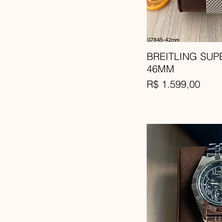
Nylon
BREITLING SU
46MM
Preço
R$ 1.599,00