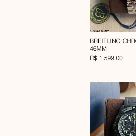
BREITLING CH
46MM
Preço
R$ 1.599,00