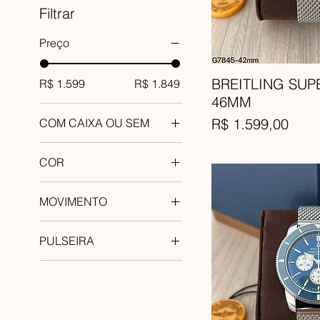
Filtrar
Preço
BREITLING SU
R$ 1.599
R$ 1.849
46MM
Preço
R$ 1.599,00
COM CAIXA OU SEM
Com caixa
COR
Sem caixa
Dourado
MOVIMENTO
Prata
Automático
Prata e Dourado
PULSEIRA
Prata e Rose
Aço inox
Preto
Borracha
Rose
Couro