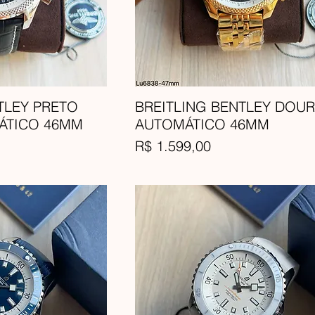
TLEY PRETO
BREITLING BENTLEY DOU
ÁTICO 46MM
AUTOMÁTICO 46MM
Preço
R$ 1.599,00