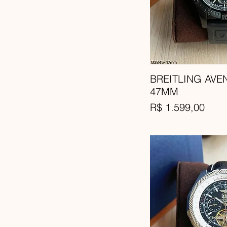
BREITLING AVE
47MM
Preço
R$ 1.599,00