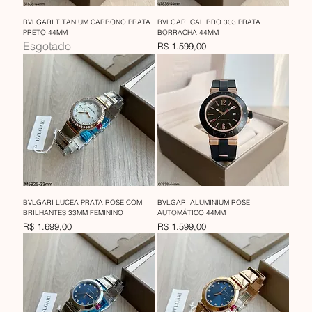
BVLGARI TITANIUM CARBONO PRATA
BVLGARI CALIBRO 303 PRATA
PRETO 44MM
BORRACHA 44MM
Esgotado
Preço
R$ 1.599,00
BVLGARI LUCEA PRATA ROSE COM
BVLGARI ALUMINIUM ROSE
BRILHANTES 33MM FEMININO
AUTOMÁTICO 44MM
Preço
Preço
R$ 1.699,00
R$ 1.599,00