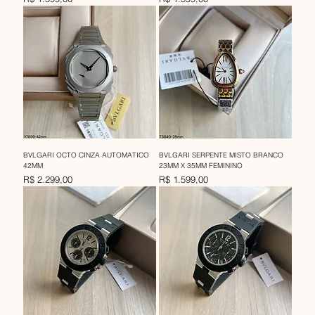
BVLGARI OCTO CINZA AUTOMATICO
BVLGARI SERPENTE MISTO BRANCO
42MM
23MM X 35MM FEMININO
Preço
Preço
R$ 2.299,00
R$ 1.599,00