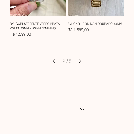
BVLGARI SERPENTE VERDE PRATA 1
BVLGARI IRON MAN DOURADO 44MM
VOLTA 23MM X 35MM FEMININO
Preço
R$ 1.599,00
Preço
R$ 1.599,00
2
/
5
RECEBA 
H
Faw