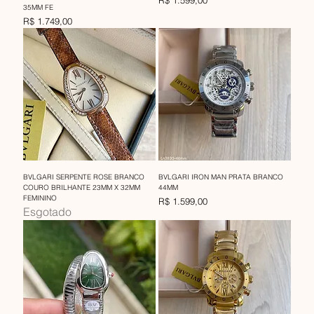
35MM FE
Preço
R$ 1.749,00
BVLGARI SERPENTE ROSE BRANCO
BVLGARI IRON MAN PRATA BRANCO
COURO BRILHANTE 23MM X 32MM
44MM
FEMININO
Preço
R$ 1.599,00
Esgotado