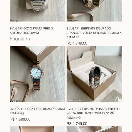
BVLGARI OCTO PRATA PRETO
BVLGARI SERPENTE DOURADO
AUTOMATICO 42MM
BRANCO 1 VOLTA BRILHANTE 23MM X
35MM FE
Esgotado
Preço
R$ 1.749,00
BVLGARI LUCEA ROSE BRANCO 33MM
BVLGARI SERPENTE PRATA PPRETO 1
FEMININO
VOLTA BRILHANTE 23MM X 35MM
FEMININO
Preço
R$ 1.599,00
Preço
R$ 1.749,00