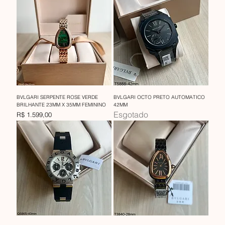
BVLGARI SERPENTE ROSE VERDE
BVLGARI OCTO PRETO AUTOMATICO
BRILHANTE 23MM X 35MM FEMININO
42MM
Esgotado
Preço
R$ 1.599,00