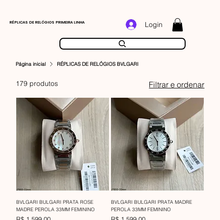
RÉPLICAS DE RELÓGIOS PRIMEIRA LINHA
Login
Página inicial
RÉPLICAS DE RELÓGIOS BVLGARI
179 produtos
Filtrar e ordenar
BVLGARI BULGARI PRATA ROSE
BVLGARI BULGARI PRATA MADRE
MADRE PEROLA 33MM FEMININO
PEROLA 33MM FEMININO
Preço
Preço
R$ 1.599,00
R$ 1.599,00