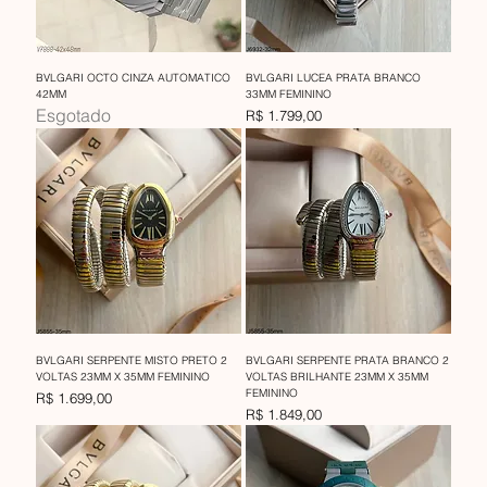
BVLGARI OCTO CINZA AUTOMATICO
BVLGARI LUCEA PRATA BRANCO
42MM
33MM FEMININO
Esgotado
Preço
R$ 1.799,00
BVLGARI SERPENTE MISTO PRETO 2
BVLGARI SERPENTE PRATA BRANCO 2
VOLTAS 23MM X 35MM FEMININO
VOLTAS BRILHANTE 23MM X 35MM
FEMININO
Preço
R$ 1.699,00
Preço
R$ 1.849,00