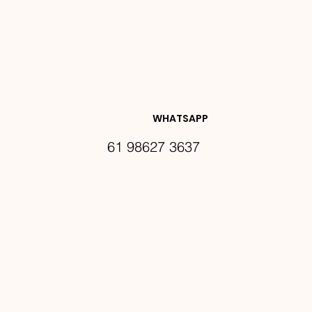
NOVIDA
DES E 
WHATSAPP
61 98627 3637
PROMO
ÇÕES