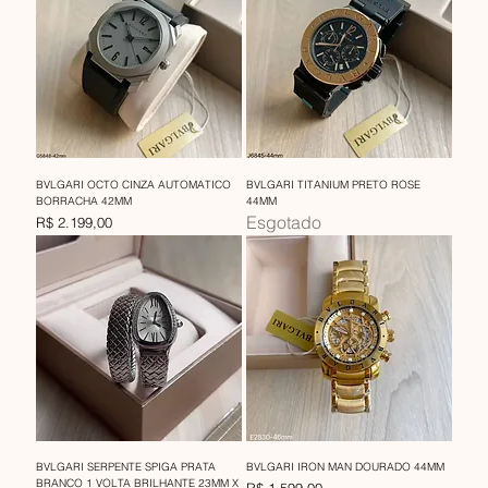
BVLGARI OCTO CINZA AUTOMATICO
BVLGARI TITANIUM PRETO ROSE
BORRACHA 42MM
44MM
Esgotado
Preço
R$ 2.199,00
BVLGARI SERPENTE SPIGA PRATA
BVLGARI IRON MAN DOURADO 44MM
BRANCO 1 VOLTA BRILHANTE 23MM X
Preço
R$ 1.599,00