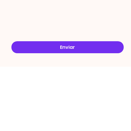
Email
*
Sim, quero receber ofertas no e-mail.
*
Enviar