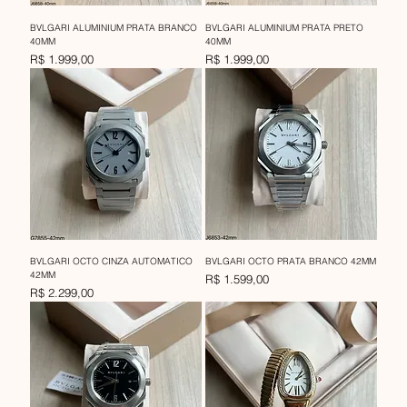
BVLGARI ALUMINIUM PRATA BRANCO
BVLGARI ALUMINIUM PRATA PRETO
40MM
40MM
Preço
Preço
R$ 1.999,00
R$ 1.999,00
BVLGARI OCTO CINZA AUTOMATICO
BVLGARI OCTO PRATA BRANCO 42MM
42MM
Preço
R$ 1.599,00
Preço
R$ 2.299,00