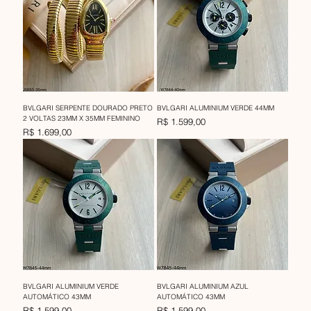
BVLGARI SERPENTE DOURADO PRETO
BVLGARI ALUMINIUM VERDE 44MM
2 VOLTAS 23MM X 35MM FEMININO
Preço
R$ 1.599,00
Preço
R$ 1.699,00
BVLGARI ALUMINIUM VERDE
BVLGARI ALUMINIUM AZUL
AUTOMÁTICO 43MM
AUTOMÁTICO 43MM
Preço
Preço
R$ 1.599,00
R$ 1.599,00