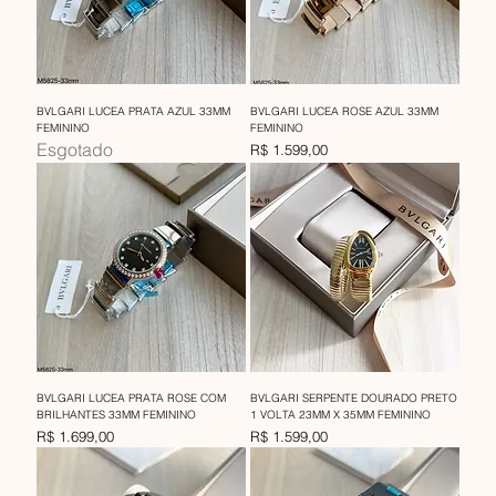
BVLGARI LUCEA PRATA AZUL 33MM
BVLGARI LUCEA ROSE AZUL 33MM
FEMININO
FEMININO
Esgotado
Preço
R$ 1.599,00
BVLGARI LUCEA PRATA ROSE COM
BVLGARI SERPENTE DOURADO PRETO
BRILHANTES 33MM FEMININO
1 VOLTA 23MM X 35MM FEMININO
Preço
Preço
R$ 1.699,00
R$ 1.599,00