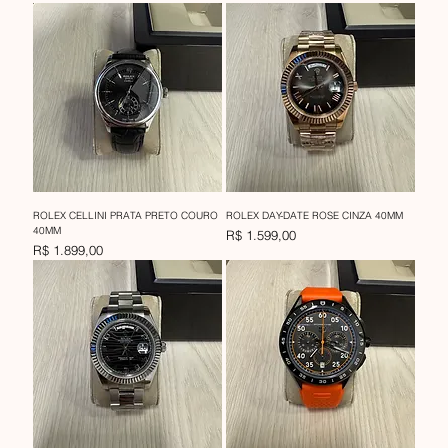
ROLEX CELLINI PRATA PRETO COURO
ROLEX DAY-DATE ROSE CINZA 40MM
40MM
Preço
R$ 1.599,00
Preço
R$ 1.899,00