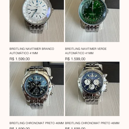
BREITLING NAVITIMER BRANCO
BREITLING NAVITIMER VERDE
AUTOMÁTICO 41MM
AUTOMÁTICO 41MM
Preço
Preço
R$ 1.599,00
R$ 1.599,00
BREITLING CHRONOMAT PRETO 46MM
BREITLING CHRONOMAT PRETO 46MM
Preço
Preço
R$ 1.599,00
R$ 1.599,00