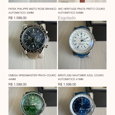
PATEK PHILIPPE MISTO ROSE BRANCO
IWC HERITAGE PRATA PRETO COURO
AUTOMATICO 43MM
AUTOMÁTICO 55MM
Esgotado
Preço
R$ 1.599,00
OMEGA SPEEDMASTER PRATA COURO
BREITLING NAVITIMER AZUL COURO
44MM
AUTOMÁTICO 41MM
Preço
Preço
R$ 1.599,00
R$ 1.599,00