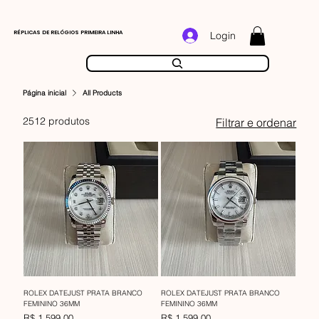
RÉPLICAS DE RELÓGIOS PRIMEIRA LINHA
Login
Página inicial
All Products
2512 produtos
Filtrar e ordenar
ROLEX DATEJUST PRATA BRANCO
ROLEX DATEJUST PRATA BRANCO
FEMININO 36MM
FEMININO 36MM
Preço
Preço
R$ 1.599,00
R$ 1.599,00