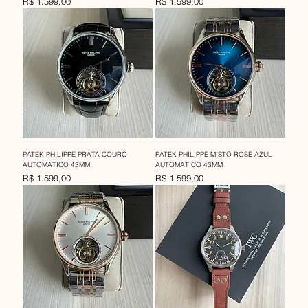
Preço
Preço
R$ 1.599,00
R$ 1.599,00
PATEK PHILIPPE PRATA COURO
PATEK PHILIPPE MISTO ROSE AZUL
AUTOMATICO 43MM
AUTOMATICO 43MM
Preço
Preço
R$ 1.599,00
R$ 1.599,00