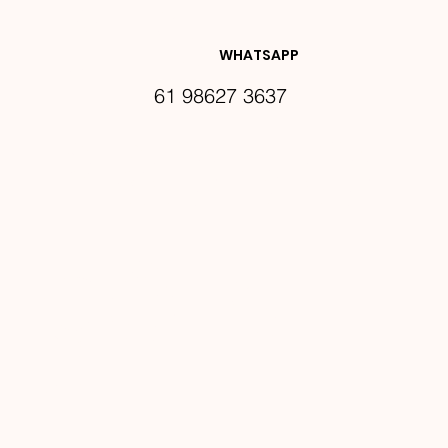
DES E 
WHATSAPP
61 98627 3637
PROMO
ÇÕES
Email
*